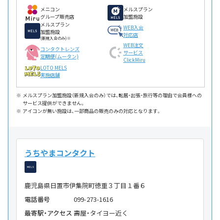
メニコン
メルスプラン
グループ販売店
加盟施設
メルスプラン
WEB入会
加盟施設
対応店
(新規入会のみ)※
WEB注文
コンタクトレンズ
サービス
定期便(ムータン)
ClickMiru
LOTO MELS
実施店舗
メルスプラン加盟施設（新規入会のみ）では、転居・出張・旅行等の理由で会員様への
サービス提供ができません。
アイコンが無い施設は、一部商品の販売のみの対応となります。
うちやまコンタクト
鹿児島県日置市伊集院町徳重３丁目１番６
電話番号
099-273-1616
最寄駅・アクセス
壽屋・タイヨー近く