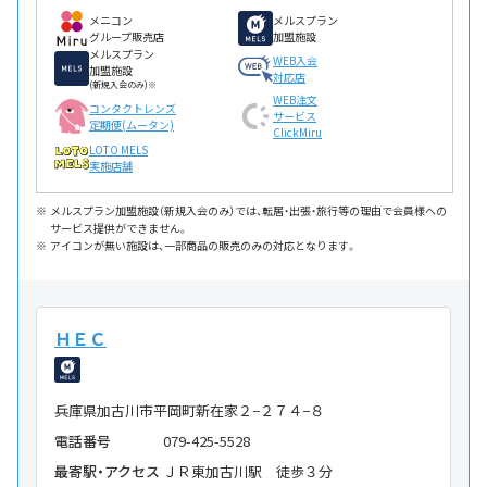
メニコン
メルスプラン
グループ販売店
加盟施設
メルスプラン
WEB入会
加盟施設
対応店
(新規入会のみ)※
WEB注文
コンタクトレンズ
サービス
定期便(ムータン)
ClickMiru
LOTO MELS
実施店舗
メルスプラン加盟施設（新規入会のみ）では、転居・出張・旅行等の理由で会員様への
サービス提供ができません。
アイコンが無い施設は、一部商品の販売のみの対応となります。
ＨＥＣ
兵庫県加古川市平岡町新在家２−２７４−８
電話番号
079-425-5528
最寄駅・アクセス
ＪＲ東加古川駅 徒歩３分