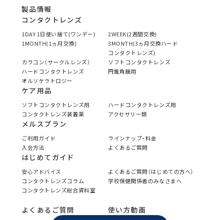
製品情報
コンタクトレンズ
1DAY 1日使い捨て(ワンデー)
2WEEK(2週間交換)
1MONTH(1ヵ月交換)
3MONTH(3ヵ月交換ハード
コンタクトレンズ)
カラコン（サークルレンズ）
ソフトコンタクトレンズ
ハードコンタクトレンズ
円錐角膜用
オルソケラトロジー
ケア用品
ソフトコンタクトレンズ用
ハードコンタクトレンズ用
コンタクトレンズ装着薬
アクセサリー類
メルスプラン
ご利用ガイド
ラインナップ・料金
入会方法
よくあるご質問
はじめてガイド
安心アドバイス
よくあるご質問（はじめての方へ）
コンタクトレンズコラム
学校保健関係者のみなさまへ
コンタクトレンズ総合資料室
よくあるご質問
使い方動画