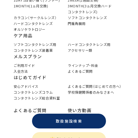
1DAY 1日使い捨て(ワンデー)
2WEEK(2週間交換)
1MONTH(1ヵ月交換)
3MONTH(3ヵ月交換ハード
コンタクトレンズ)
カラコン（サークルレンズ）
ソフトコンタクトレンズ
ハードコンタクトレンズ
円錐角膜用
オルソケラトロジー
ケア用品
ソフトコンタクトレンズ用
ハードコンタクトレンズ用
コンタクトレンズ装着薬
アクセサリー類
メルスプラン
ご利用ガイド
ラインナップ・料金
入会方法
よくあるご質問
はじめてガイド
安心アドバイス
よくあるご質問（はじめての方へ）
コンタクトレンズコラム
学校保健関係者のみなさまへ
コンタクトレンズ総合資料室
よくあるご質問
使い方動画
取扱施設検索