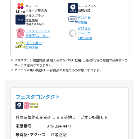
メニコン
メルスプラン
グループ販売店
加盟施設
メルスプラン
WEB入会
加盟施設
対応店
(新規入会のみ)※
WEB注文
コンタクトレンズ
サービス
定期便(ムータン)
ClickMiru
LOTO MELS
実施店舗
メルスプラン加盟施設（新規入会のみ）では、転居・出張・旅行等の理由で会員様への
サービス提供ができません。
アイコンが無い施設は、一部商品の販売のみの対応となります。
フェスタコンタクト
兵庫県姫路市駅前町１８８番地１ ピオレ姫路６Ｆ
電話番号
079-284-4477
最寄駅・アクセス
ＪＲ姫路駅