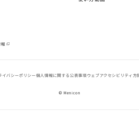
情報
ライバシーポリシー
個⼈情報に関する公表事項
ウェブアクセシビリティ方
© Menicon