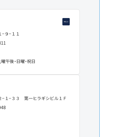
１−９−１１
811
土曜午後・日曜・祝日
２−１−３３ 第一ヒラギシビル１Ｆ
948