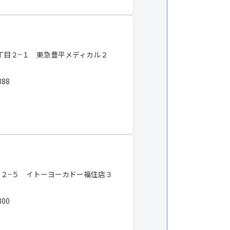
丁目２−１ 東急豊平メディカル２
888
−２−５ イトーヨーカドー福住店３
800