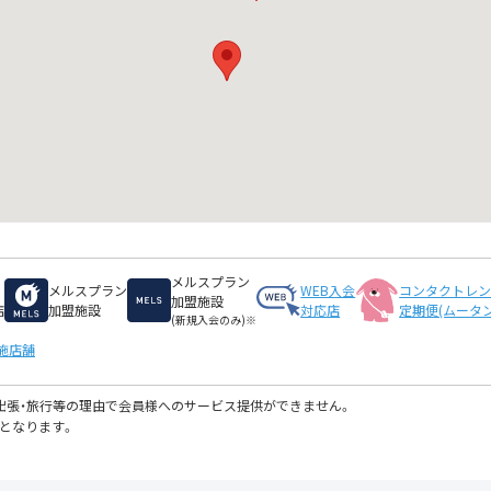
メルスプラン
メルスプラン
WEB入会
コンタクトレ
加盟施設
店
加盟施設
対応店
定期便(ムータン
(新規入会のみ)※
施店舗
・出張・旅行等の理由で会員様へのサービス提供ができません。
となります。