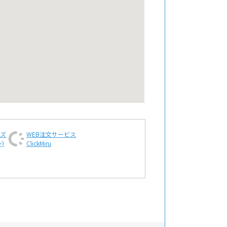
ンズ
WEB注文
サービス
)
ClickMiru