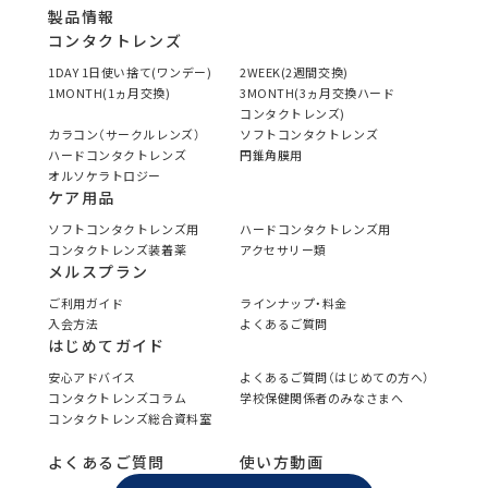
製品情報
コンタクトレンズ
1DAY 1日使い捨て(ワンデー)
2WEEK(2週間交換)
1MONTH(1ヵ月交換)
3MONTH(3ヵ月交換ハード
コンタクトレンズ)
カラコン（サークルレンズ）
ソフトコンタクトレンズ
ハードコンタクトレンズ
円錐角膜用
オルソケラトロジー
ケア用品
ソフトコンタクトレンズ用
ハードコンタクトレンズ用
コンタクトレンズ装着薬
アクセサリー類
メルスプラン
ご利用ガイド
ラインナップ・料金
入会方法
よくあるご質問
はじめてガイド
安心アドバイス
よくあるご質問（はじめての方へ）
コンタクトレンズコラム
学校保健関係者のみなさまへ
コンタクトレンズ総合資料室
よくあるご質問
使い方動画