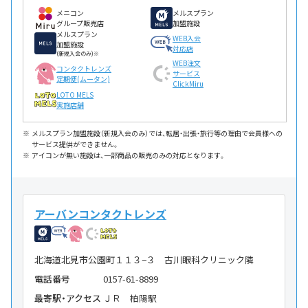
メニコン
メルスプラン
グループ販売店
加盟施設
メルスプラン
WEB入会
加盟施設
対応店
(新規入会のみ)※
WEB注文
コンタクトレンズ
サービス
定期便(ムータン)
ClickMiru
LOTO MELS
実施店舗
メルスプラン加盟施設（新規入会のみ）では、転居・出張・旅行等の理由で会員様への
サービス提供ができません。
アイコンが無い施設は、一部商品の販売のみの対応となります。
アーバンコンタクトレンズ
北海道北見市公園町１１３−３ 古川眼科クリニック隣
電話番号
0157-61-8899
最寄駅・アクセス
ＪＲ 柏陽駅