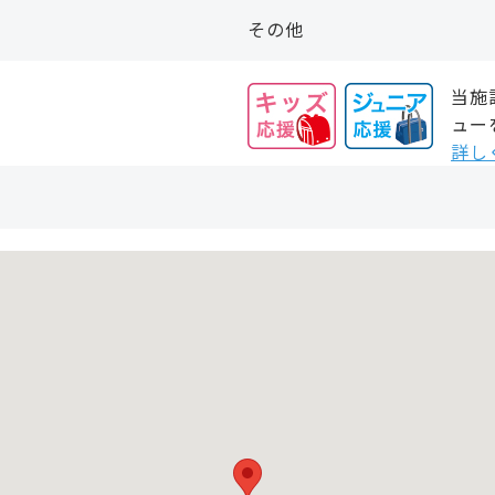
その他
当施
ュー
詳し