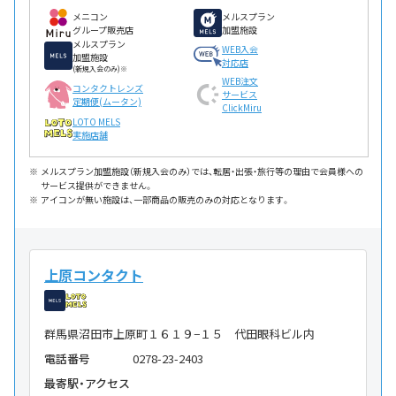
メニコン
メルスプラン
グループ販売店
加盟施設
メルスプラン
WEB入会
加盟施設
対応店
(新規入会のみ)※
WEB注文
コンタクトレンズ
サービス
定期便(ムータン)
ClickMiru
LOTO MELS
実施店舗
メルスプラン加盟施設（新規入会のみ）では、転居・出張・旅行等の理由で会員様への
サービス提供ができません。
アイコンが無い施設は、一部商品の販売のみの対応となります。
上原コンタクト
群馬県沼田市上原町１６１９−１５ 代田眼科ビル内
電話番号
0278-23-2403
最寄駅・アクセス