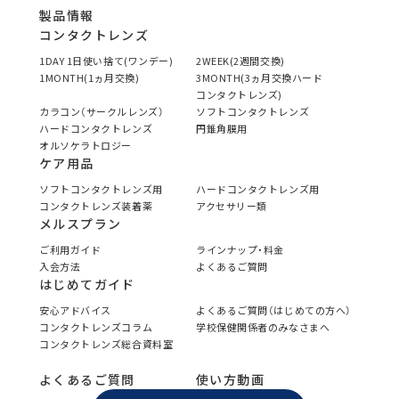
製品情報
コンタクトレンズ
1DAY 1日使い捨て(ワンデー)
2WEEK(2週間交換)
1MONTH(1ヵ月交換)
3MONTH(3ヵ月交換ハード
コンタクトレンズ)
カラコン（サークルレンズ）
ソフトコンタクトレンズ
ハードコンタクトレンズ
円錐角膜用
オルソケラトロジー
ケア用品
ソフトコンタクトレンズ用
ハードコンタクトレンズ用
コンタクトレンズ装着薬
アクセサリー類
メルスプラン
ご利用ガイド
ラインナップ・料金
入会方法
よくあるご質問
はじめてガイド
安心アドバイス
よくあるご質問（はじめての方へ）
コンタクトレンズコラム
学校保健関係者のみなさまへ
コンタクトレンズ総合資料室
よくあるご質問
使い方動画