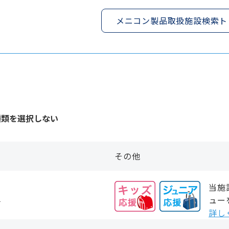
メニコン製品取扱施設検索ト
種類を選択しない
その他
当施
２４
ュー
詳し