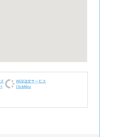
ンズ
WEB注文
サービス
)
ClickMiru