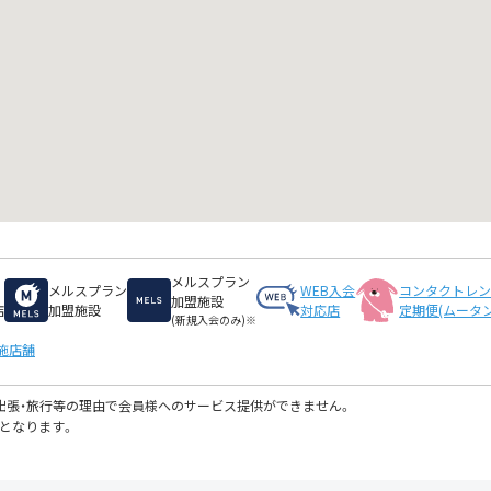
メルスプラン
メルスプラン
WEB入会
コンタクトレ
加盟施設
店
加盟施設
対応店
定期便(ムータン
(新規入会のみ)※
施店舗
・出張・旅行等の理由で会員様へのサービス提供ができません。
となります。