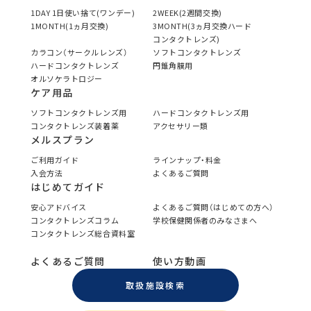
1DAY 1日使い捨て(ワンデー)
2WEEK(2週間交換)
1MONTH(1ヵ月交換)
3MONTH(3ヵ月交換ハード
コンタクトレンズ)
カラコン（サークルレンズ）
ソフトコンタクトレンズ
ハードコンタクトレンズ
円錐角膜用
オルソケラトロジー
ケア用品
ソフトコンタクトレンズ用
ハードコンタクトレンズ用
コンタクトレンズ装着薬
アクセサリー類
メルスプラン
ご利用ガイド
ラインナップ・料金
入会方法
よくあるご質問
はじめてガイド
安心アドバイス
よくあるご質問（はじめての方へ）
コンタクトレンズコラム
学校保健関係者のみなさまへ
コンタクトレンズ総合資料室
よくあるご質問
使い方動画
取扱施設検索