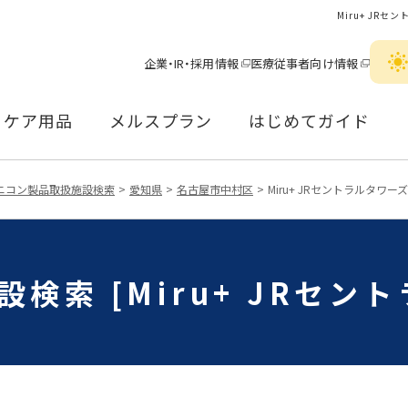
Miru+ J
企業・IR・採用情報
医療従事者向け情報
ケア用品
メルスプラン
はじめてガイド
ニコン製品取扱施設検索
愛知県
名古屋市中村区
Miru+ JRセントラルタワー
検索 [Miru+ JRセン