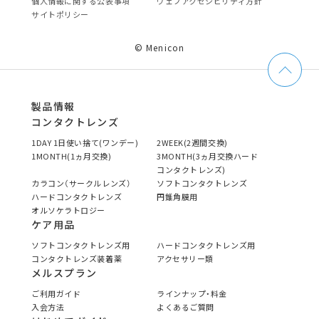
個⼈情報に関する公表事項
ウェブアクセシビリティ方針
サイトポリシー
© Menicon
製品情報
コンタクトレンズ
1DAY 1日使い捨て(ワンデー)
2WEEK(2週間交換)
1MONTH(1ヵ月交換)
3MONTH(3ヵ月交換ハード
コンタクトレンズ)
カラコン（サークルレンズ）
ソフトコンタクトレンズ
ハードコンタクトレンズ
円錐角膜用
オルソケラトロジー
ケア用品
ソフトコンタクトレンズ用
ハードコンタクトレンズ用
コンタクトレンズ装着薬
アクセサリー類
メルスプラン
ご利用ガイド
ラインナップ・料金
入会方法
よくあるご質問