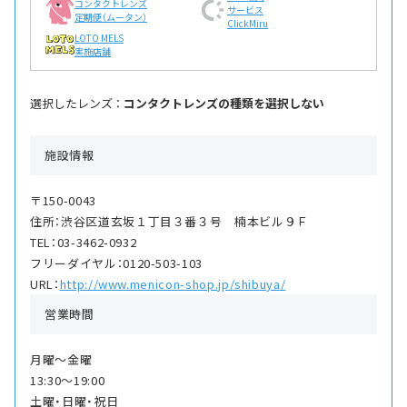
コンタクトレンズ
サービス
定期便（ムータン）
ClickMiru
LOTO MELS
実施店舗
選択したレンズ ：
コンタクトレンズの種類を選択しない
施設情報
〒150-0043
住所：渋谷区道玄坂１丁目３番３号 楠本ビル９Ｆ
TEL：03-3462-0932
フリーダイヤル：0120-503-103
URL：
http://www.menicon-shop.jp/shibuya/
営業時間
月曜〜金曜
13:30〜19:00
土曜・日曜・祝日