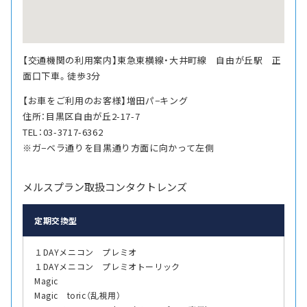
【交通機関の利用案内】東急東横線・大井町線 自由が丘駅 正
面口下車。徒歩3分
【お車をご利用のお客様】増田パ−キング
住所：目黒区自由が丘2-17-7
TEL：03-3717-6362
※ガ−ベラ通りを目黒通り方面に向かって左側
メルスプラン取扱コンタクトレンズ
定期交換型
１DAYメニコン プレミオ
１DAYメニコン プレミオトーリック
Magic
Magic toric（乱視用）