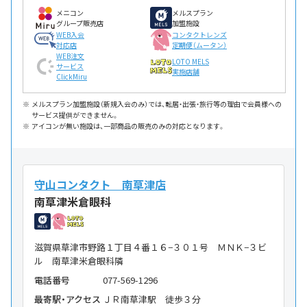
メニコン
メルスプラン
グループ販売店
加盟施設
WEB入会
コンタクトレンズ
対応店
定期便（ムータン）
WEB注文
LOTO MELS
サービス
実施店舗
ClickMiru
メルスプラン加盟施設（新規入会のみ）では、転居・出張・旅行等の理由で会員様への
サービス提供ができません。
アイコンが無い施設は、一部商品の販売のみの対応となります。
守山コンタクト 南草津店
南草津米倉眼科
滋賀県草津市野路１丁目４番１６−３０１号 ＭＮＫ−３ビ
ル 南草津米倉眼科隣
電話番号
077-569-1296
最寄駅・アクセス
ＪＲ南草津駅 徒歩３分