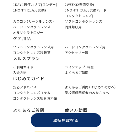
1DAY 1日使い捨て(ワンデー)
2WEEK(2週間交換)
1MONTH(1ヵ月交換)
3MONTH(3ヵ月交換ハード
コンタクトレンズ)
カラコン（サークルレンズ）
ソフトコンタクトレンズ
ハードコンタクトレンズ
円錐角膜用
オルソケラトロジー
ケア用品
ソフトコンタクトレンズ用
ハードコンタクトレンズ用
コンタクトレンズ装着薬
アクセサリー類
メルスプラン
ご利用ガイド
ラインナップ・料金
入会方法
よくあるご質問
はじめてガイド
安心アドバイス
よくあるご質問（はじめての方へ）
コンタクトレンズコラム
学校保健関係者のみなさまへ
コンタクトレンズ総合資料室
よくあるご質問
使い方動画
取扱施設検索