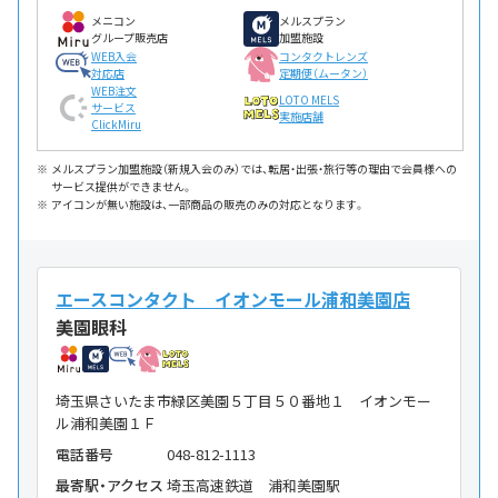
メニコン
メルスプラン
グループ販売店
加盟施設
WEB入会
コンタクトレンズ
対応店
定期便（ムータン）
WEB注文
LOTO MELS
サービス
実施店舗
ClickMiru
メルスプラン加盟施設（新規入会のみ）では、転居・出張・旅行等の理由で会員様への
サービス提供ができません。
アイコンが無い施設は、一部商品の販売のみの対応となります。
エースコンタクト イオンモール浦和美園店
美園眼科
埼玉県さいたま市緑区美園５丁目５０番地１ イオンモー
ル浦和美園１Ｆ
電話番号
048-812-1113
最寄駅・アクセス
埼玉高速鉄道 浦和美園駅