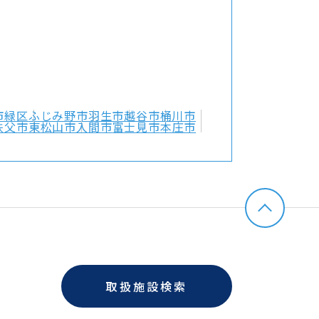
市緑区
ふじみ野市
羽生市
越谷市
桶川市
秩父市
東松山市
入間市
富士見市
本庄市
取扱施設検索