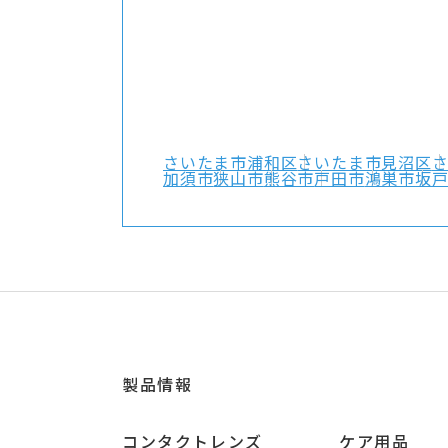
さいたま市浦和区
さいたま市見沼区
加須市
狭山市
熊谷市
戸田市
鴻巣市
坂
製品情報
コンタクトレンズ
ケア用品