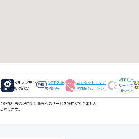
WEB注文
メルスプラン
WEB入会
コンタクトレンズ
サービス
店
加盟施設
対応店
定期便（ムータン）
ClickMiru
・出張・旅行等の理由で会員様へのサービス提供ができません。
となります。