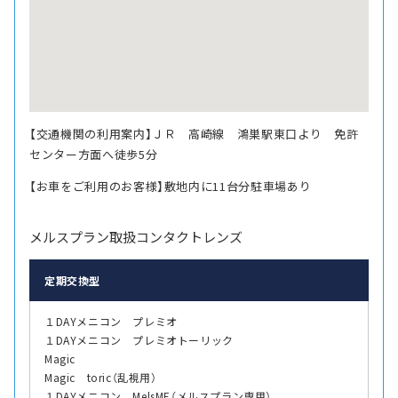
【交通機関の利用案内】ＪＲ 高崎線 鴻巣駅東口より 免許
センター方面へ徒歩5分
【お車をご利用のお客様】敷地内に11台分駐車場あり
メルスプラン取扱コンタクトレンズ
定期交換型
１DAYメニコン プレミオ
１DAYメニコン プレミオトーリック
Magic
Magic toric（乱視用）
１DAYメニコン MelsME（メルスプラン専用）