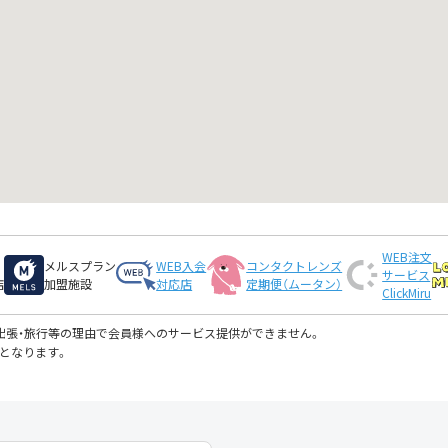
WEB注文
メルスプラン
WEB入会
コンタクトレンズ
サービス
店
加盟施設
対応店
定期便（ムータン）
ClickMiru
・出張・旅行等の理由で会員様へのサービス提供ができません。
となります。