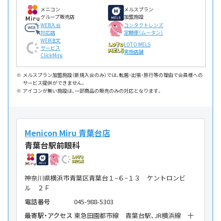
メニコン
メルスプラン
グループ販売店
加盟施設
WEB入会
コンタクトレンズ
対応店
定期便（ムータン）
WEB注文
LOTO MELS
サービス
実施店舗
ClickMiru
メルスプラン加盟施設（新規入会のみ）では、転居・出張・旅行等の理由で会員様への
サービス提供ができません。
アイコンが無い施設は、一部商品の販売のみの対応となります。
Menicon Miru 青葉台店
青葉台駅前眼科
神奈川県横浜市青葉区青葉台１−６−１３ ケントロンビ
ル ２Ｆ
電話番号
045-988-5303
最寄駅・アクセス
東急田園都市線 青葉台駅、JR横浜線 十