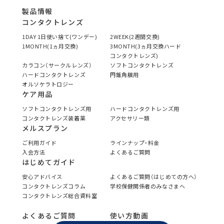
製品情報
コンタクトレンズ
1DAY 1日使い捨て(ワンデー)
2WEEK(2週間交換)
1MONTH(1ヵ月交換)
3MONTH(3ヵ月交換ハード
コンタクトレンズ)
カラコン（サークルレンズ）
ソフトコンタクトレンズ
ハードコンタクトレンズ
円錐角膜用
オルソケラトロジー
ケア用品
ソフトコンタクトレンズ用
ハードコンタクトレンズ用
コンタクトレンズ装着薬
アクセサリー類
メルスプラン
ご利用ガイド
ラインナップ・料金
入会方法
よくあるご質問
はじめてガイド
安心アドバイス
よくあるご質問（はじめての方へ）
コンタクトレンズコラム
学校保健関係者のみなさまへ
コンタクトレンズ総合資料室
よくあるご質問
使い方動画