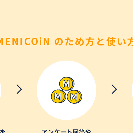
MENICOiN のため方と使い
リを
アンケート回答や