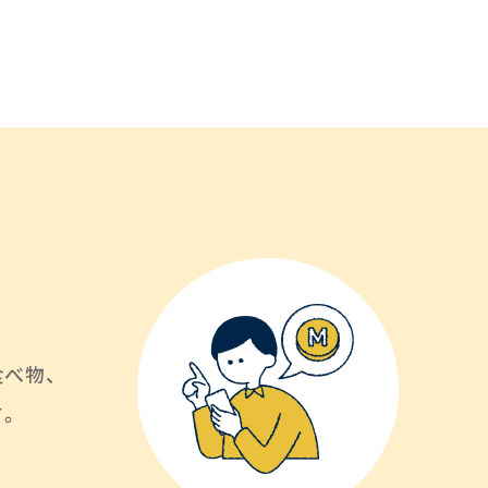
べ物、
す。