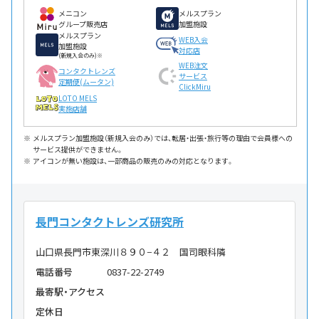
メニコン
メルスプラン
グループ販売店
加盟施設
メルスプラン
WEB入会
加盟施設
対応店
(新規入会のみ)※
WEB注文
コンタクトレンズ
サービス
定期便(ムータン)
ClickMiru
LOTO MELS
実施店舗
メルスプラン加盟施設（新規入会のみ）では、転居・出張・旅行等の理由で会員様への
サービス提供ができません。
アイコンが無い施設は、一部商品の販売のみの対応となります。
長門コンタクトレンズ研究所
山口県長門市東深川８９０−４２ 国司眼科隣
電話番号
0837-22-2749
最寄駅・アクセス
定休日