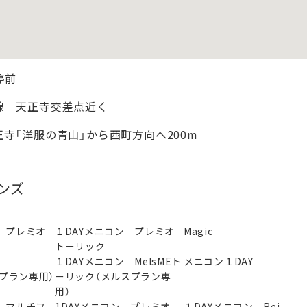
停前
線 天正寺交差点近く
寺「洋服の青山」から西町方向へ200m
ンズ
 プレミオ
１DAYメニコン プレミオ
Magic
トーリック
ン
１DAYメニコン MelsMEト
メニコン１DAY
スプラン専用）
ーリック（メルスプラン専
用）
 マルチフ
1DAYメニコン プレミオ
１DAYメニコン Rei