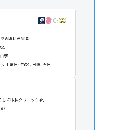
はやみ眼科医院隣
355
島口駅
）、土曜日（午後）、日曜、祝日
こしぶ眼科クリニック隣）
787