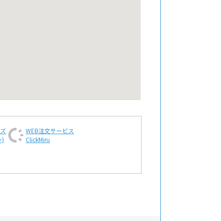
ンズ
WEB注文
サービス
)
ClickMiru