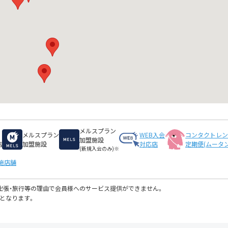
メルスプラン
メルスプラン
WEB入会
コンタクトレ
加盟施設
店
加盟施設
対応店
定期便(ムータン
(新規入会のみ)※
施店舗
・出張・旅行等の理由で会員様へのサービス提供ができません。
となります。