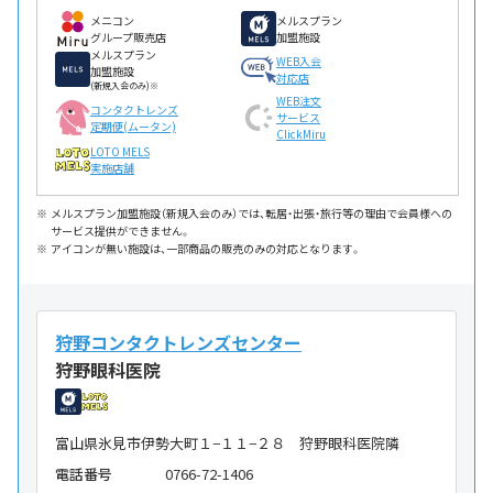
メニコン
メルスプラン
グループ販売店
加盟施設
メルスプラン
WEB入会
加盟施設
対応店
(新規入会のみ)※
WEB注文
コンタクトレンズ
サービス
定期便(ムータン)
ClickMiru
LOTO MELS
実施店舗
メルスプラン加盟施設（新規入会のみ）では、転居・出張・旅行等の理由で会員様への
サービス提供ができません。
アイコンが無い施設は、一部商品の販売のみの対応となります。
狩野コンタクトレンズセンター
狩野眼科医院
富山県氷見市伊勢大町１−１１−２８ 狩野眼科医院隣
電話番号
0766-72-1406