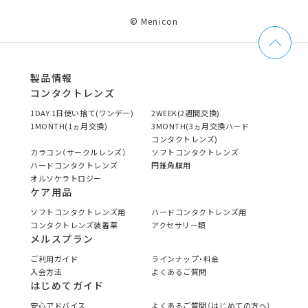
© Menicon
製品情報
コンタクトレンズ
1DAY 1日使い捨て(ワンデー)
2WEEK(2週間交換)
1MONTH(1ヵ月交換)
3MONTH(3ヵ月交換ハード
コンタクトレンズ)
カラコン（サークルレンズ）
ソフトコンタクトレンズ
ハードコンタクトレンズ
円錐角膜用
オルソケラトロジー
ケア用品
ソフトコンタクトレンズ用
ハードコンタクトレンズ用
コンタクトレンズ装着薬
アクセサリー類
メルスプラン
ご利用ガイド
ラインナップ・料金
入会方法
よくあるご質問
はじめてガイド
安心アドバイス
よくあるご質問（はじめての方へ）