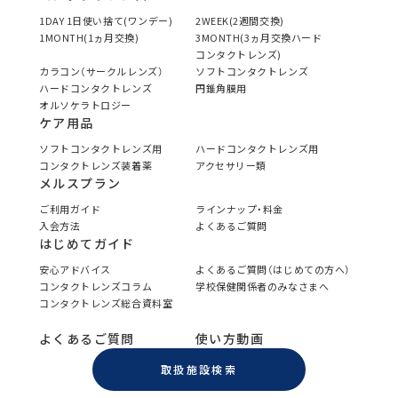
1DAY 1日使い捨て(ワンデー)
2WEEK(2週間交換)
1MONTH(1ヵ月交換)
3MONTH(3ヵ月交換ハード
コンタクトレンズ)
カラコン（サークルレンズ）
ソフトコンタクトレンズ
ハードコンタクトレンズ
円錐角膜用
オルソケラトロジー
ケア用品
ソフトコンタクトレンズ用
ハードコンタクトレンズ用
コンタクトレンズ装着薬
アクセサリー類
メルスプラン
ご利用ガイド
ラインナップ・料金
入会方法
よくあるご質問
はじめてガイド
安心アドバイス
よくあるご質問（はじめての方へ）
コンタクトレンズコラム
学校保健関係者のみなさまへ
コンタクトレンズ総合資料室
よくあるご質問
使い方動画
取扱施設検索