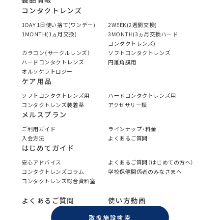
コンタクトレンズ
1DAY 1日使い捨て(ワンデー)
2WEEK(2週間交換)
1MONTH(1ヵ月交換)
3MONTH(3ヵ月交換ハード
コンタクトレンズ)
カラコン（サークルレンズ）
ソフトコンタクトレンズ
ハードコンタクトレンズ
円錐角膜用
オルソケラトロジー
ケア用品
ソフトコンタクトレンズ用
ハードコンタクトレンズ用
コンタクトレンズ装着薬
アクセサリー類
メルスプラン
ご利用ガイド
ラインナップ・料金
入会方法
よくあるご質問
はじめてガイド
安心アドバイス
よくあるご質問（はじめての方へ）
コンタクトレンズコラム
学校保健関係者のみなさまへ
コンタクトレンズ総合資料室
よくあるご質問
使い方動画
取扱施設検索