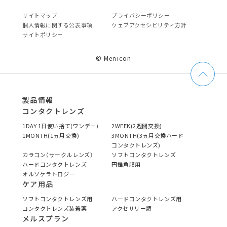
サイトマップ
プライバシーポリシー
個⼈情報に関する公表事項
ウェブアクセシビリティ方針
サイトポリシー
© Menicon
製品情報
コンタクトレンズ
1DAY 1日使い捨て(ワンデー)
2WEEK(2週間交換)
1MONTH(1ヵ月交換)
3MONTH(3ヵ月交換ハード
コンタクトレンズ)
カラコン（サークルレンズ）
ソフトコンタクトレンズ
ハードコンタクトレンズ
円錐角膜用
オルソケラトロジー
ケア用品
ソフトコンタクトレンズ用
ハードコンタクトレンズ用
コンタクトレンズ装着薬
アクセサリー類
メルスプラン