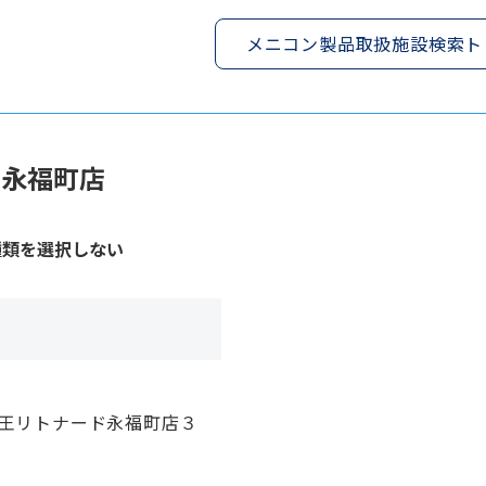
メニコン製品取扱施設検索ト
ド永福町店
種類を選択しない
京王リトナード永福町店３