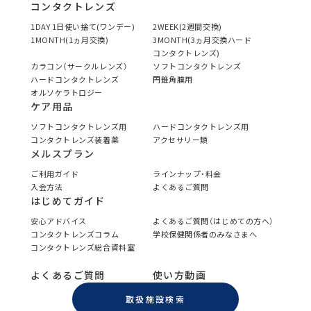
コンタクトレンズ
1DAY 1日使い捨て(ワンデー)
2WEEK(2週間交換)
1MONTH(1ヵ月交換)
3MONTH(3ヵ月交換ハード
コンタクトレンズ)
カラコン（サークルレンズ）
ソフトコンタクトレンズ
ハードコンタクトレンズ
円錐角膜用
オルソケラトロジー
ケア用品
ソフトコンタクトレンズ用
ハードコンタクトレンズ用
コンタクトレンズ装着薬
アクセサリー類
メルスプラン
ご利用ガイド
ラインナップ・料金
入会方法
よくあるご質問
はじめてガイド
安心アドバイス
よくあるご質問（はじめての方へ）
コンタクトレンズコラム
学校保健関係者のみなさまへ
コンタクトレンズ総合資料室
よくあるご質問
使い方動画
取扱施設検索