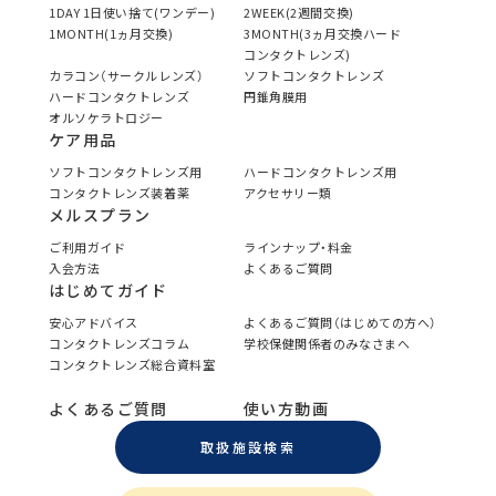
1DAY 1日使い捨て(ワンデー)
2WEEK(2週間交換)
1MONTH(1ヵ月交換)
3MONTH(3ヵ月交換ハード
コンタクトレンズ)
カラコン（サークルレンズ）
ソフトコンタクトレンズ
ハードコンタクトレンズ
円錐角膜用
オルソケラトロジー
ケア用品
ソフトコンタクトレンズ用
ハードコンタクトレンズ用
コンタクトレンズ装着薬
アクセサリー類
メルスプラン
ご利用ガイド
ラインナップ・料金
入会方法
よくあるご質問
はじめてガイド
安心アドバイス
よくあるご質問（はじめての方へ）
コンタクトレンズコラム
学校保健関係者のみなさまへ
コンタクトレンズ総合資料室
よくあるご質問
使い方動画
取扱施設検索