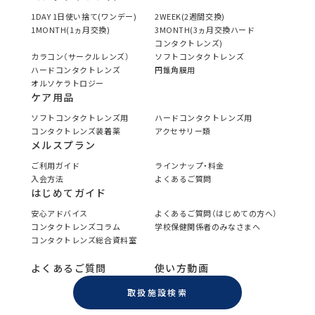
1DAY 1日使い捨て(ワンデー)
2WEEK(2週間交換)
1MONTH(1ヵ月交換)
3MONTH(3ヵ月交換ハード
コンタクトレンズ)
カラコン（サークルレンズ）
ソフトコンタクトレンズ
ハードコンタクトレンズ
円錐角膜用
オルソケラトロジー
ケア用品
ソフトコンタクトレンズ用
ハードコンタクトレンズ用
コンタクトレンズ装着薬
アクセサリー類
メルスプラン
ご利用ガイド
ラインナップ・料金
入会方法
よくあるご質問
はじめてガイド
安心アドバイス
よくあるご質問（はじめての方へ）
コンタクトレンズコラム
学校保健関係者のみなさまへ
コンタクトレンズ総合資料室
よくあるご質問
使い方動画
取扱施設検索