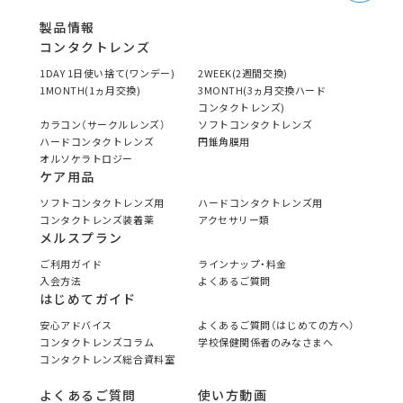
製品情報
コンタクトレンズ
1DAY 1日使い捨て(ワンデー)
2WEEK(2週間交換)
1MONTH(1ヵ月交換)
3MONTH(3ヵ月交換ハード
コンタクトレンズ)
カラコン（サークルレンズ）
ソフトコンタクトレンズ
ハードコンタクトレンズ
円錐角膜用
オルソケラトロジー
ケア用品
ソフトコンタクトレンズ用
ハードコンタクトレンズ用
コンタクトレンズ装着薬
アクセサリー類
メルスプラン
ご利用ガイド
ラインナップ・料金
入会方法
よくあるご質問
はじめてガイド
安心アドバイス
よくあるご質問（はじめての方へ）
コンタクトレンズコラム
学校保健関係者のみなさまへ
コンタクトレンズ総合資料室
よくあるご質問
使い方動画