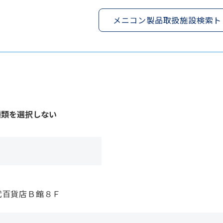
メニコン製品取扱施設検索ト
種類を選択しない
武百貨店Ｂ館８Ｆ