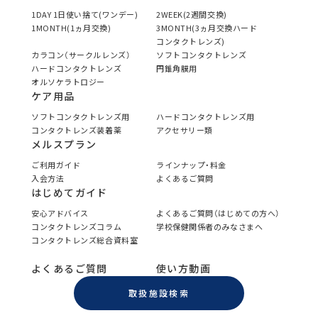
1DAY 1日使い捨て(ワンデー)
2WEEK(2週間交換)
1MONTH(1ヵ月交換)
3MONTH(3ヵ月交換ハード
コンタクトレンズ)
カラコン（サークルレンズ）
ソフトコンタクトレンズ
ハードコンタクトレンズ
円錐角膜用
オルソケラトロジー
ケア用品
ソフトコンタクトレンズ用
ハードコンタクトレンズ用
コンタクトレンズ装着薬
アクセサリー類
メルスプラン
ご利用ガイド
ラインナップ・料金
入会方法
よくあるご質問
はじめてガイド
安心アドバイス
よくあるご質問（はじめての方へ）
コンタクトレンズコラム
学校保健関係者のみなさまへ
コンタクトレンズ総合資料室
よくあるご質問
使い方動画
取扱施設検索