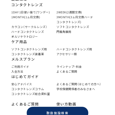
コンタクトレンズ
1DAY 1日使い捨て(ワンデー)
2WEEK(2週間交換)
1MONTH(1ヵ月交換)
3MONTH(3ヵ月交換ハード
コンタクトレンズ)
カラコン（サークルレンズ）
ソフトコンタクトレンズ
ハードコンタクトレンズ
円錐角膜用
オルソケラトロジー
ケア用品
ソフトコンタクトレンズ用
ハードコンタクトレンズ用
コンタクトレンズ装着薬
アクセサリー類
メルスプラン
ご利用ガイド
ラインナップ・料金
入会方法
よくあるご質問
はじめてガイド
安心アドバイス
よくあるご質問（はじめての方へ）
コンタクトレンズコラム
学校保健関係者のみなさまへ
コンタクトレンズ総合資料室
よくあるご質問
使い方動画
取扱施設検索