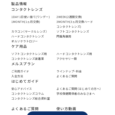
製品情報
コンタクトレンズ
1DAY 1日使い捨て(ワンデー)
2WEEK(2週間交換)
1MONTH(1ヵ月交換)
3MONTH(3ヵ月交換ハード
コンタクトレンズ)
カラコン（サークルレンズ）
ソフトコンタクトレンズ
ハードコンタクトレンズ
円錐角膜用
オルソケラトロジー
ケア用品
ソフトコンタクトレンズ用
ハードコンタクトレンズ用
コンタクトレンズ装着薬
アクセサリー類
メルスプラン
ご利用ガイド
ラインナップ・料金
入会方法
よくあるご質問
はじめてガイド
安心アドバイス
よくあるご質問（はじめての方へ）
コンタクトレンズコラム
学校保健関係者のみなさまへ
コンタクトレンズ総合資料室
よくあるご質問
使い方動画