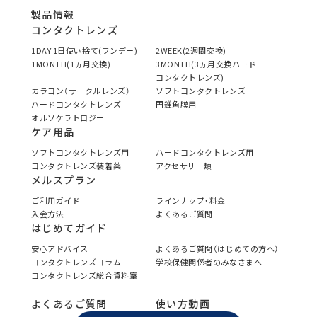
製品情報
コンタクトレンズ
1DAY 1日使い捨て(ワンデー)
2WEEK(2週間交換)
1MONTH(1ヵ月交換)
3MONTH(3ヵ月交換ハード
コンタクトレンズ)
カラコン（サークルレンズ）
ソフトコンタクトレンズ
ハードコンタクトレンズ
円錐角膜用
オルソケラトロジー
ケア用品
ソフトコンタクトレンズ用
ハードコンタクトレンズ用
コンタクトレンズ装着薬
アクセサリー類
メルスプラン
ご利用ガイド
ラインナップ・料金
入会方法
よくあるご質問
はじめてガイド
安心アドバイス
よくあるご質問（はじめての方へ）
コンタクトレンズコラム
学校保健関係者のみなさまへ
コンタクトレンズ総合資料室
よくあるご質問
使い方動画