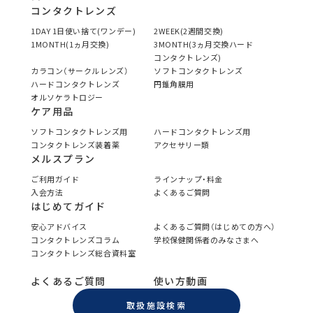
コンタクトレンズ
1DAY 1日使い捨て(ワンデー)
2WEEK(2週間交換)
1MONTH(1ヵ月交換)
3MONTH(3ヵ月交換ハード
コンタクトレンズ)
カラコン（サークルレンズ）
ソフトコンタクトレンズ
ハードコンタクトレンズ
円錐角膜用
オルソケラトロジー
ケア用品
ソフトコンタクトレンズ用
ハードコンタクトレンズ用
コンタクトレンズ装着薬
アクセサリー類
メルスプラン
ご利用ガイド
ラインナップ・料金
入会方法
よくあるご質問
はじめてガイド
安心アドバイス
よくあるご質問（はじめての方へ）
コンタクトレンズコラム
学校保健関係者のみなさまへ
コンタクトレンズ総合資料室
よくあるご質問
使い方動画
取扱施設検索