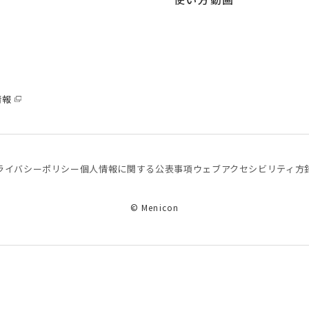
情報
ライバシーポリシー
個⼈情報に関する公表事項
ウェブアクセシビリティ方
© Menicon