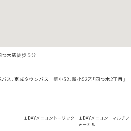
四つ木駅徒歩５分
バス、京成タウンバス 新小52、新小52乙「四つ木2丁目」
１DAYメニコントーリック
１DAYメニコン マルチフ
ォーカル