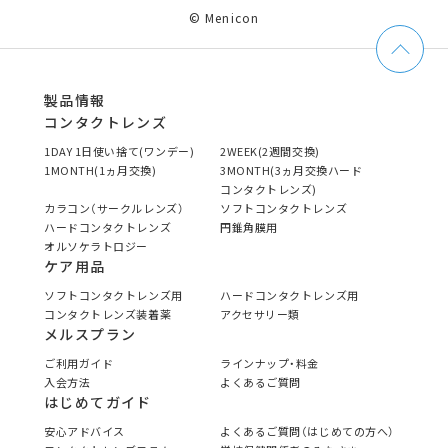
© Menicon
製品情報
コンタクトレンズ
1DAY 1日使い捨て(ワンデー)
2WEEK(2週間交換)
1MONTH(1ヵ月交換)
3MONTH(3ヵ月交換ハード
コンタクトレンズ)
カラコン（サークルレンズ）
ソフトコンタクトレンズ
ハードコンタクトレンズ
円錐角膜用
オルソケラトロジー
ケア用品
ソフトコンタクトレンズ用
ハードコンタクトレンズ用
コンタクトレンズ装着薬
アクセサリー類
メルスプラン
ご利用ガイド
ラインナップ・料金
入会方法
よくあるご質問
はじめてガイド
安心アドバイス
よくあるご質問（はじめての方へ）