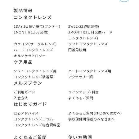
製品情報
コンタクトレンズ
1DAY 1日使い捨て(ワンデー)
2WEEK(2週間交換)
1MONTH(1ヵ月交換)
3MONTH(3ヵ月交換ハード
コンタクトレンズ)
カラコン（サークルレンズ）
ソフトコンタクトレンズ
ハードコンタクトレンズ
円錐角膜用
オルソケラトロジー
ケア用品
ソフトコンタクトレンズ用
ハードコンタクトレンズ用
コンタクトレンズ装着薬
アクセサリー類
メルスプラン
ご利用ガイド
ラインナップ・料金
入会方法
よくあるご質問
はじめてガイド
安心アドバイス
よくあるご質問（はじめての方へ）
コンタクトレンズコラム
学校保健関係者のみなさまへ
コンタクトレンズ総合資料室
よくあるご質問
使い方動画