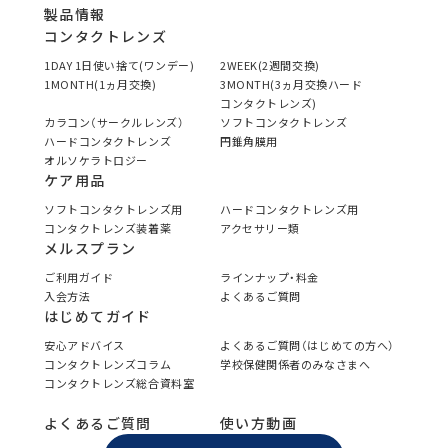
製品情報
コンタクトレンズ
1DAY 1日使い捨て(ワンデー)
2WEEK(2週間交換)
1MONTH(1ヵ月交換)
3MONTH(3ヵ月交換ハード
コンタクトレンズ)
カラコン（サークルレンズ）
ソフトコンタクトレンズ
ハードコンタクトレンズ
円錐角膜用
オルソケラトロジー
ケア用品
ソフトコンタクトレンズ用
ハードコンタクトレンズ用
コンタクトレンズ装着薬
アクセサリー類
メルスプラン
ご利用ガイド
ラインナップ・料金
入会方法
よくあるご質問
はじめてガイド
安心アドバイス
よくあるご質問（はじめての方へ）
コンタクトレンズコラム
学校保健関係者のみなさまへ
コンタクトレンズ総合資料室
よくあるご質問
使い方動画