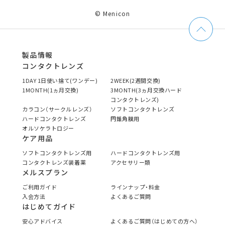
© Menicon
製品情報
コンタクトレンズ
1DAY 1日使い捨て(ワンデー)
2WEEK(2週間交換)
1MONTH(1ヵ月交換)
3MONTH(3ヵ月交換ハード
コンタクトレンズ)
カラコン（サークルレンズ）
ソフトコンタクトレンズ
ハードコンタクトレンズ
円錐角膜用
オルソケラトロジー
ケア用品
ソフトコンタクトレンズ用
ハードコンタクトレンズ用
コンタクトレンズ装着薬
アクセサリー類
メルスプラン
ご利用ガイド
ラインナップ・料金
入会方法
よくあるご質問
はじめてガイド
安心アドバイス
よくあるご質問（はじめての方へ）