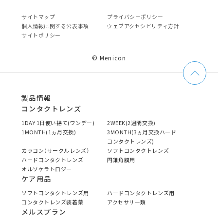
サイトマップ
プライバシーポリシー
個⼈情報に関する公表事項
ウェブアクセシビリティ方針
サイトポリシー
© Menicon
製品情報
コンタクトレンズ
1DAY 1日使い捨て(ワンデー)
2WEEK(2週間交換)
1MONTH(1ヵ月交換)
3MONTH(3ヵ月交換ハード
コンタクトレンズ)
カラコン（サークルレンズ）
ソフトコンタクトレンズ
ハードコンタクトレンズ
円錐角膜用
オルソケラトロジー
ケア用品
ソフトコンタクトレンズ用
ハードコンタクトレンズ用
コンタクトレンズ装着薬
アクセサリー類
メルスプラン