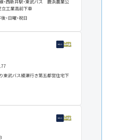
線・西新井駅・東武バス 鹿浜農業公
足立工業高前下車
午後・日曜・祝日
177
り東武バス綾瀬行き第五都営住宅下
０３