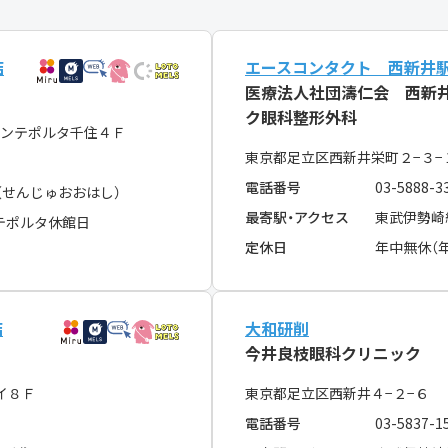
店
エースコンタクト 西新井
医療法人社団濤仁会 西新
ク眼科整形外科
ンテポルタ千住４Ｆ
東京都足立区西新井栄町２−３−
電話番号
03-5888-3
（せんじゅおおはし）
最寄駅・アクセス
東武伊勢崎
テポルタ休館日
定休日
年中無休（
店
大和研削
今井良枝眼科クリニック
イ８Ｆ
東京都足立区西新井４−２−６
電話番号
03-5837-1