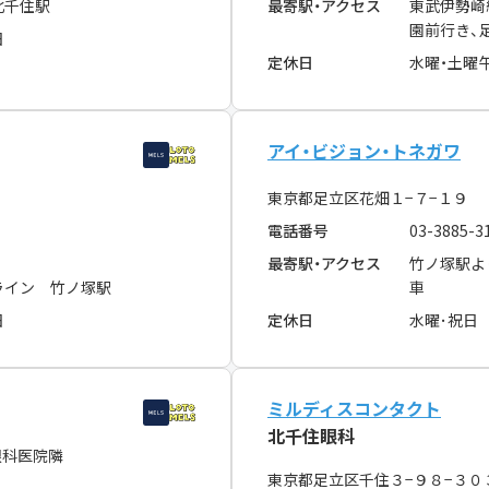
北千住駅
最寄駅・アクセス
東武伊勢崎
園前行き、
日
定休日
水曜・土曜
アイ・ビジョン・トネガワ
東京都足立区花畑１−７−１９
電話番号
03-3885-3
最寄駅・アクセス
竹ノ塚駅よ
ライン 竹ノ塚駅
車
日
定休日
水曜･祝日
ミルディスコンタクト
北千住眼科
眼科医院隣
東京都足立区千住３−９８−３