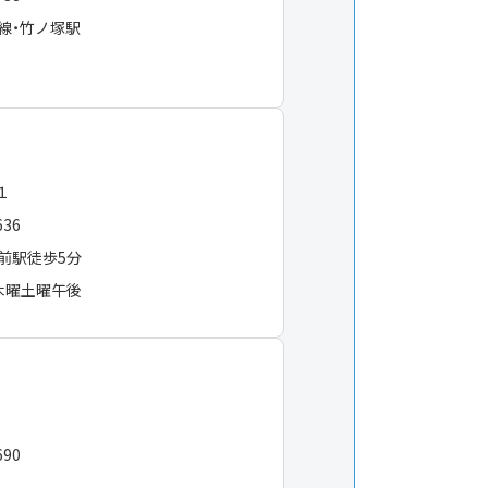
線・竹ノ塚駅
−１
636
前駅徒歩5分
木曜土曜午後
690