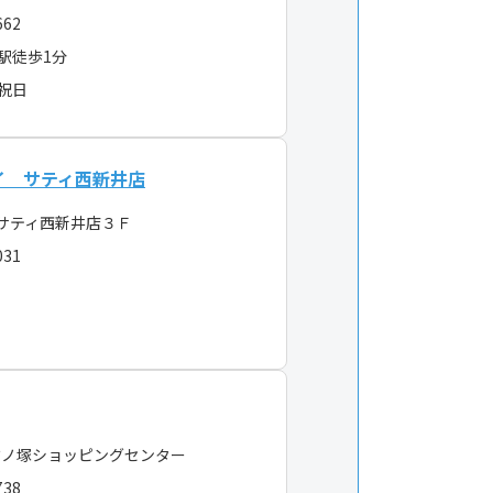
662
駅徒歩1分
・祝日
イ サティ西新井店
サティ西新井店３Ｆ
031
竹ノ塚ショッピングセンター
738