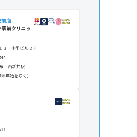
駅前店
井駅前クリニッ
１３ 中里ビル２Ｆ
344
線 西新井駅
年末年始を除く）
511