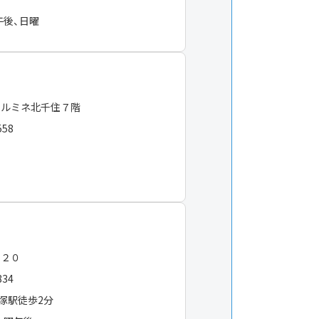
午後、日曜
 ルミネ北千住７階
558
−２０
834
塚駅徒歩2分