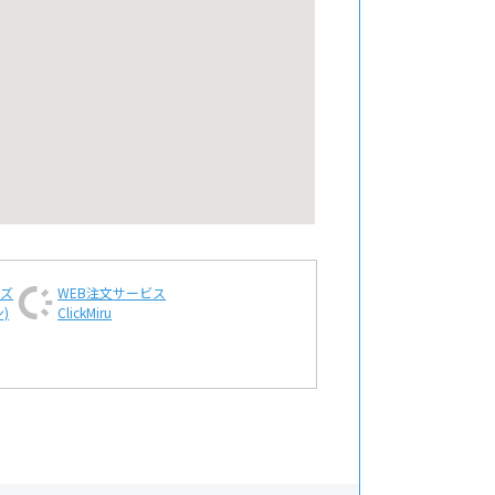
ンズ
WEB注文
サービス
)
ClickMiru