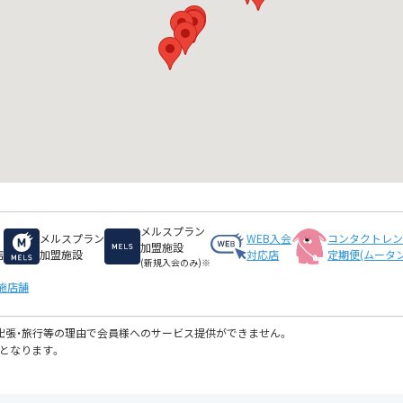
メルスプラン
メルスプラン
WEB入会
コンタクトレ
加盟施設
店
加盟施設
対応店
定期便(ムータン
(新規入会のみ)※
施店舗
・出張・旅行等の理由で会員様へのサービス提供ができません。
となります。