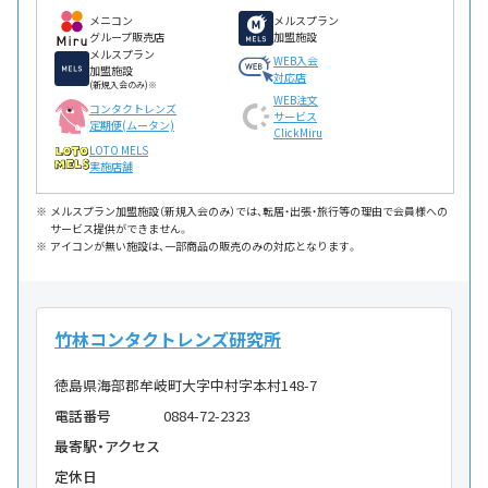
メニコン
メルスプラン
グループ販売店
加盟施設
メルスプラン
WEB入会
加盟施設
対応店
(新規入会のみ)※
WEB注文
コンタクトレンズ
サービス
定期便(ムータン)
ClickMiru
LOTO MELS
実施店舗
メルスプラン加盟施設（新規入会のみ）では、転居・出張・旅行等の理由で会員様への
サービス提供ができません。
アイコンが無い施設は、一部商品の販売のみの対応となります。
竹林コンタクトレンズ研究所
徳島県海部郡牟岐町大字中村字本村148-7
電話番号
0884-72-2323
最寄駅・アクセス
定休日