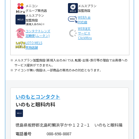
メニコン
メルスプラン
グループ販売店
加盟施設
メルスプラン
WEB入会
加盟施設
対応店
(新規入会のみ)※
WEB注文
コンタクトレンズ
サービス
定期便(ムータン)
ClickMiru
LOTO MELS
実施店舗
メルスプラン加盟施設（新規入会のみ）では、転居・出張・旅行等の理由で会員様への
サービス提供ができません。
アイコンが無い施設は、一部商品の販売のみの対応となります。
いのもとコンタクト
いのもと眼科内科
徳島県板野郡北島町鯛浜字かや１２２−１ いのもと眼科隣
電話番号
088-698-8887